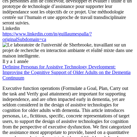
ces personnes afin de concevoir, développer et évaluer l’utilité d’un
prototype de technologie d’assistance pour supporter leur
indépendance sont les objectifs de ce projet. Une méthodologie
centrée sur l’humain et une approche de travail transdisciplinaire
seront suivies.
Linkedin
https://www.linkedin.com/in/guillaumespalla/?
originalSubdomain=ca
Il y a 1 année
Defining Personas for Assistive Technology Development:
Improving the Cognitive Support of Older Adults on the Dementia
Continuum
Executive function operations (Formulate a Goal, Plan, Carry out
the task and Verify goal attainment) are important for supporting
independence, and are often impacted early in dementia, yet are
seldom considered in the design of assistive technologies for
cognition for older adults with dementia. This article introduces
personas, i.e., fictitious, specific, concrete representations of target
users, to support the design of assistive technologies for cognition
from the perspective of executive dysfunction. We first categorized
the assistance most appropriate to provide, based on a quantitative