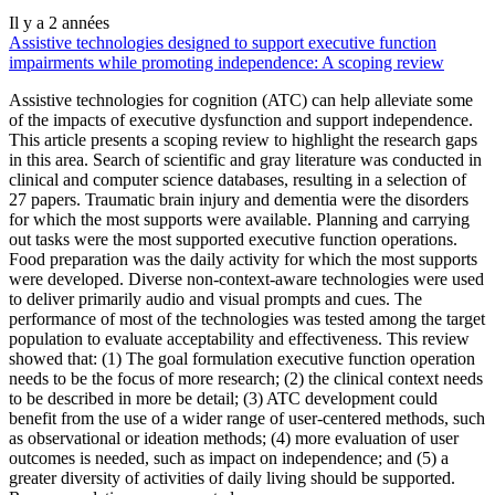
Il y a 2 années
Assistive technologies designed to support executive function
impairments while promoting independence: A scoping review
Assistive technologies for cognition (ATC) can help alleviate some
of the impacts of executive dysfunction and support independence.
This article presents a scoping review to highlight the research gaps
in this area. Search of scientific and gray literature was conducted in
clinical and computer science databases, resulting in a selection of
27 papers. Traumatic brain injury and dementia were the disorders
for which the most supports were available. Planning and carrying
out tasks were the most supported executive function operations.
Food preparation was the daily activity for which the most supports
were developed. Diverse non-context-aware technologies were used
to deliver primarily audio and visual prompts and cues. The
performance of most of the technologies was tested among the target
population to evaluate acceptability and effectiveness. This review
showed that: (1) The goal formulation executive function operation
needs to be the focus of more research; (2) the clinical context needs
to be described in more be detail; (3) ATC development could
benefit from the use of a wider range of user-centered methods, such
as observational or ideation methods; (4) more evaluation of user
outcomes is needed, such as impact on independence; and (5) a
greater diversity of activities of daily living should be supported.