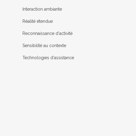
Interaction ambiante
Réalité étendue
Reconnaissance d'activité
Sensibilité au contexte
Technologies d'assistance
14
Sep
SE MAINTENIR À DOMICILE
GRÂCE À LA TECHNOLOGIE