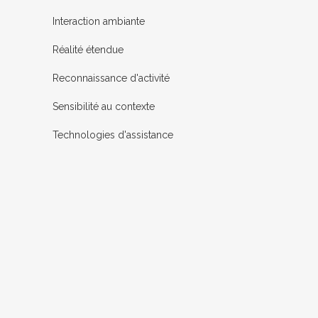
Interaction ambiante
Réalité étendue
Reconnaissance d'activité
Sensibilité au contexte
Technologies d'assistance
12
Mar
CONTEXT AWARENESS
ARCHITECTURE FOR
AMBIENT-ASSISTED LIVING